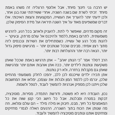
יש הרבה גני חינוך מיוחד, אבל אלוטף הרצליה זה משהו באמת
מיוחד זכיתי לשרת שם בשנה השניה, אחרי ששירתתי שנה בגן אחר,
ולכן ידעתי יותר להעריך את העשייה, המקצועיות והצוות האיכותי. אלו
דברים שמשפיעים מאוד על איך השנה תיראה ועל מידת הסיפוק שלכן.
זה מקום מדהים, שאפשר לי לתת, להעניק ולאהוב בכל רגע, להרגיש
משמעותית, לתרום באמת,ללמוד ולהיכנס אל עולם מרתק, ובעיקר –
להנות מכל רגע של עשייה. כשמתחילים את השירות ונכנסים לזה
מתוך רצון אמיתי, מבינים שככל שנותנים יותר – מרגישים סיפוק גדול
יותר, הנאה רבה יותר וההצלחות רבות יותר.
הרב דסלר אמר "כי הנותן יאהב" – אתן תרגישו באמת שככל שאתן
משקיעות ונותנות לילדים יותר, ככה אתן אוהבות אותם יותר ומרגישות
שאתן גם מקבלות בחזרה, ולא רק נותנות.
אתן תכירו ילדים שייכנסו לכן ללב, יהפכו לחלק משמעותי מהחיים
שלכן, יגרמו לכן ללמוד המון ולגלות את עצמכן, ימלאו את המחשבות
שלכן וייתנו לכן מספיק אנרגיות להמשיך לעבוד, לטפל ולשמוח.
נכון, העבודה היא לא פשוטה, ודורשת התמדה, מסירות, מוטיבציה,
דבקות במטרה וסבלנות. אבל כל הישג הכי קטן שווה את כל
המאמצים! כל חיוך, מבט, חיבוק או מילה מילד – הם עולם ומלואו.. וזה
מה שנותן את הכוח בתוך השגרה, הרגעים האלה לגמרי מחזיקים
ומחזקים אותנו ונותנים מוטיבציה להמשיך ולעבוד.