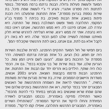
המועד ולעשות פעילות גדולה. הבנות נרתמו ברמה מטורפת". בנוסף
לתחנות היה ספורט אתגרי, והגיע די ג'יי לעשות שמח. מיכל, בת
שירות נוספת בגרעין מספרת," אחת התחנות שהפעלנו היה הכנת
פיתות בטאבון. אחת הבנות מאיבים, בת בכיתה ז' מסניף בנ"ע
המקומי, התלהבה מאוד ופשוט השתלבה בצוות של התחנה. היא
עזרה לנו, ואנחנו פירגנו לה. היא ממש התרגשה, ואנחנו ראינו כמה
היא נהנתה. אותי זה ממש ריגש, שהיא הצליחה להרגיש שהיא חלק
מאיתנו ושותפה לעשייה שלנו למען הכפר שלה. היא לא באה רק
לקבל אלא גם לתת, וגם אנחנו, באנו לתת והרגשתי שקיבלתי המון".
ביום חמישי של חול המועד התקיים ההפנינג. למרות שלבנות השירות
היה יום חופש, כולן הגיעו, כל אחת מביתה ונרתמו למשימה. הדר
מספרת על ההכנות ביום עצמו, "הגענו לשם והיינו המון צוות. כל
הגרעין שלנו, ועוד בנות שירות של בני עקיבא בכפר". גם אז, הכפר
כולו היה שותף, הילדים באו והרימו יחד עם הבנות את התחנות. את
ההפנינג הבנות פרסמו בקבוצות הווצאפ, והגיעו כ200 אנשים,
משדרות והיישובים הסמוכים. שירה, בת שירות מגרעין שדרות משתפת
בחוויה, " התרגשתי לראות את השמחה וההתרגשות של האנשים
המבוגרים יותר בכפר קליטה, ראו את ההתרגשות בעיניים שלהם ואיך
שהם שמחו שראו שאנשים באו מבחוץ במיוחד כדי להינות מהכפר".
כאשר התחילה מוזיקה באמהרית, נכנסנו המבוגרים לאווירה
המיוחדת והחלו לרקוד את הריקוד המסורתי. "כשהתחילו השירים
באמהרית, המבוגרים התרגשו והתלהבו, ואפילו קמו לרקוד", מספרת