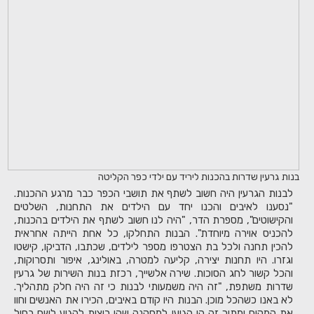
בנות גרעין שדרות בהכנות ליריד עם ילדי כפר הקליטה
לבנות הגרעין היה חשוב לשתף את תושבי הכפר כבר מרגע ההכנות.
"נסענו לאיבים והכנו יחד עם הילדים את התחנות, השלטים
והקישוטים", מספרת הדר, "היה לנו חשוב לשתף את הילדים בהכנות,
להכניס אוירה מיוחדת". הבנות התחלקו, כל אחת הייתה אחראית
להכין תחנה ולכל בת הצטרפו מספר לילדים, שכתבו, הדביקו, קישטו
וגזרו. היו תחנות יצירה, קליעה למטרה, באולינג, איפור ותסרוקות,
והכל קשור לחג הסוכות. שירה אלשייך, רכזת בנות השירות של גרעין
שדרות משתפת, "זה היה משמעותי לבנות כי זה היה חלק מתהליך.
לא באנו כשהכל מוכן. הבנות היו קודם באיבים, הכירו את האנשים וחוו
את המקום ומתוך זה הן הגיעו למסקנה שהן רוצות להגיע לשם בחול