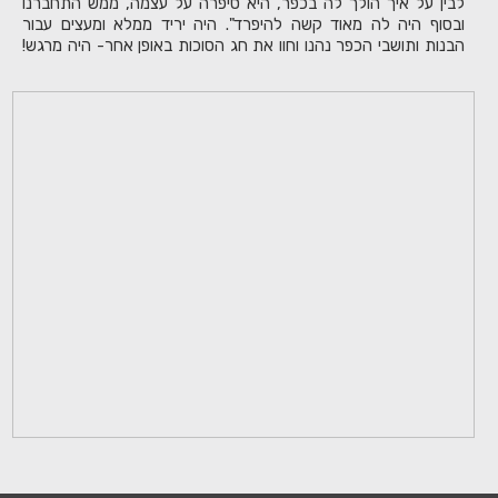
לבין על איך הולך לה בכפר, היא סיפרה על עצמה, ממש התחברנו
ובסוף היה לה מאוד קשה להיפרד". היה יריד ממלא ומעצים עבור
הבנות ותושבי הכפר נהנו וחוו את חג הסוכות באופן אחר- היה מרגש!