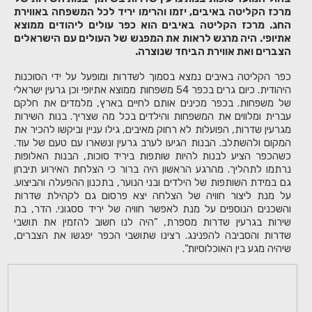
מרכז הקליטה באיבים, יזמו והרימו יריד לכל המשפחה באווירת
החג. מרכז הקליטה באיבים הוא כפר עולים ליהודים ממוצא
אתיופי. היה מרגש לראות את המפגש של העולים עם הישראלים
הצברים ואת אווירת הביחד שנוצרה.
כפר הקליטה באיבים נמצא בסמוך לשדרות ומופעל על ידי הסוכנות
היהודית. כיום גרים בכפר 54 משפחות ממוצא אתיופי וכן גרעין ישראלי
של משפחות. בכפר מכינים אותם לחיים בארץ, מלמדים את חלקם
עברית ומלווים את המשפחות והילדים בכל מה שצריך. בנות השירות
מגרעין שדרות, הפועלות לא רחוק מאיבים, גילו עניין וביקשו להכיר את
המקום ולהשתלב. הבנות הגיעו לערב גרעין ונשארו עם טעם של עוד.
כשהכפר הציע לבנות להיות שותפות ביריד סוכות, הבנות האלופות
נרתמו לתהליך. מהרגע הראשון היה ברור כי הצלחת האירוע תיבחן
גם במידת השותפות של הילדים ובני הנוער, בתכנון ההפעלה והביצוע.
על מנת ליצור חוויה של הצלחה יצא פרסום גם לקהילת שדרות
והשכנים הנוספים על מנת לאפשר חוויה של יריד ססגוני. הדר, בת
שירות בגרעין שדרות מספרת, "היה לנו חשוב להזמין את תושבי
שדרות והסביבה להפנינג. רצינו שתושבי הכפר יפגשו את הצברים,
שיהיה מגע בין האוכלוסיות".