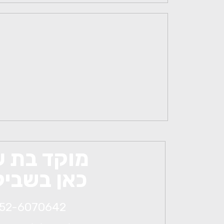
מוקד בת ע
כאן בשביל
52-6070642