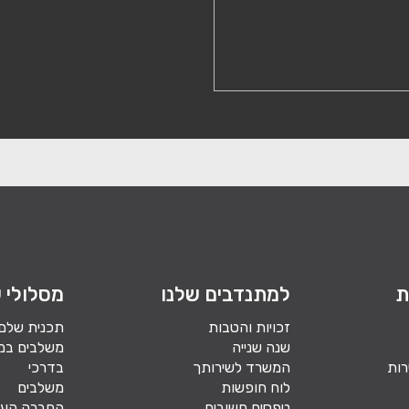
ת
למתנדבים שלנו
מסלולי ש
זכויות והטבות
תכנית שלם
שנה שנייה
משלבים במ
רות
המשרד לשירותך
בדרכי
לוח חופשות
משלבים
טפסים חשובים
החברה הער