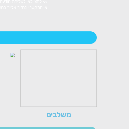
>> לחצי כאן לשליחת הודעה 
או התקשרי ונחזור אלייך בה
משלבים