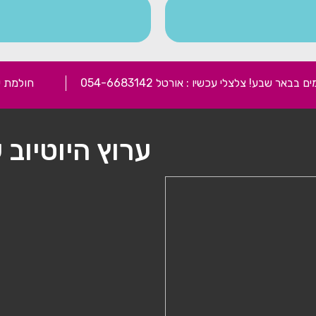
 שבע! צלצלי עכשיו : אורטל 054-6683142
חולמת ע
ערוץ היוטיוב 