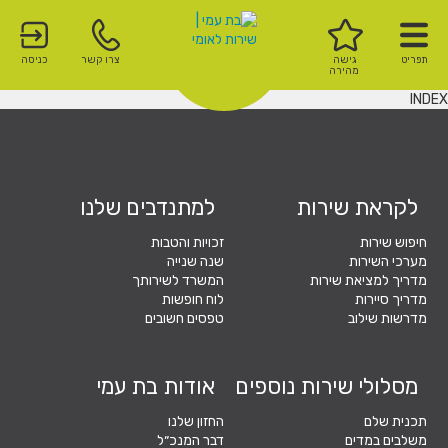
תפריט
גישה
צרו קשר
כניסה
מהירה
INDEX
לקראת שירות
למתנדבים שלנו
חיפוש שירות
זכויות והטבות
מערכי השירות
שנה שנייה
מדריך למציאת שירות
המשרד לשירותך
מדריך סיירות
לוח חופשות
מדרשות שילוב
טפסים חשובים
מסלולי שירות נוספים
אודות בת עמי
תכנית שלם
החזון שלנו
משלבים במדים
דבר המנכ״ל