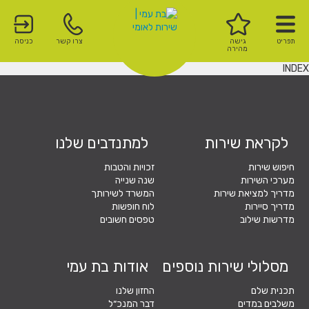
תפריט
גישה
צרו קשר
כניסה
מהירה
INDEX
לקראת שירות
למתנדבים שלנו
חיפוש שירות
זכויות והטבות
מערכי השירות
שנה שנייה
מדריך למציאת שירות
המשרד לשירותך
מדריך סיירות
לוח חופשות
מדרשות שילוב
טפסים חשובים
מסלולי שירות נוספים
אודות בת עמי
תכנית שלם
החזון שלנו
משלבים במדים
דבר המנכ״ל