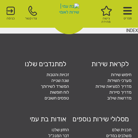
תפריט
גישה
צרו קשר
כניסה
מהירה
INDEX
לקראת שירות
למתנדבים שלנו
חיפוש שירות
זכויות והטבות
מערכי השירות
שנה שנייה
מדריך למציאת שירות
המשרד לשירותך
מדריך סיירות
לוח חופשות
מדרשות שילוב
טפסים חשובים
מסלולי שירות נוספים
אודות בת עמי
תכנית שלם
החזון שלנו
משלבים במדים
דבר המנכ״ל