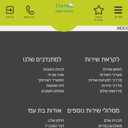
תפריט
גישה
צרו קשר
כניסה
מהירה
INDEX
לקראת שירות
למתנדבים שלנו
חיפוש שירות
זכויות והטבות
מערכי השירות
שנה שנייה
מדריך למציאת שירות
המשרד לשירותך
מדריך סיירות
לוח חופשות
מדרשות שילוב
טפסים חשובים
מסלולי שירות נוספים
אודות בת עמי
תכנית שלם
החזון שלנו
משלבים במדים
דבר המנכ״ל