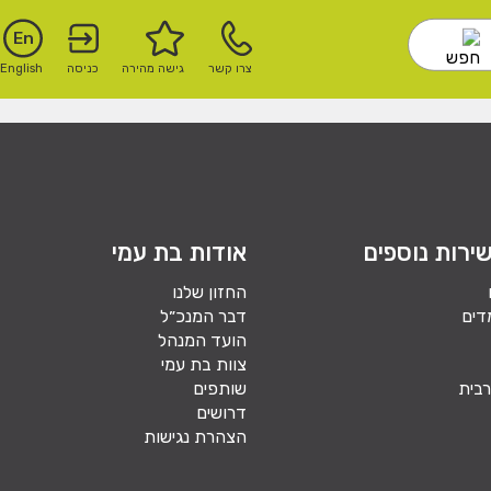
En
צרו קשר
גישה מהירה
כניסה
English
ירות נוספים
אודות בת עמי
החזון שלנו
דים
דבר המנכ״ל
הועד המנהל
צוות בת עמי
בית
שותפים
דרושים
הצהרת נגישות