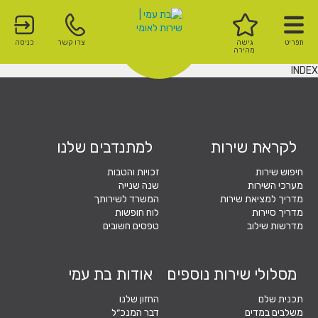
תפריט
גישה
צרו קשר
כניסה
מהירה
INDEX
לקראת שירות
למתנדבים שלנו
חיפוש שירות
זכויות והטבות
מערכי השירות
שנה שנייה
מדריך למציאת שירות
המשרד לשירותך
מדריך סיירות
לוח חופשות
מדרשות שילוב
טפסים חשובים
מסלולי שירות נוספים
אודות בת עמי
תכנית שלם
החזון שלנו
משלבים במדים
דבר המנכ״ל