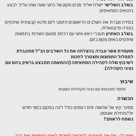
בשלב השלישי
יישלח אלייך מבחן מקוון של כחצי שעה אותו עלייך לבצע
בתנאים המתאימים.
במידה ועברת את השלבים הראשונים תזומני ליום סדנא קבוצתית שיתקיים
בצורה פרונטאלית.
בשלב האחרון
תעברי ראיון אישי עם רכזות מטעם השירות בתפוצות
שיתקיים באופן מקוון בזום.
מועמדת אשר עברה בהצלחה את כל השלבים הנ"ל מתקבלת
למסלול התפוצות ותצטרך לחכות
לשיבוץ שלה לקהילה המתאימה (ההתאמה תתבצע בראיון בזום עם
נציגי הקהילה)
.
שיבוץ
מספר מפגשים עם נציגי הקהילות השונות
הכשרה
סמינר קיץ של שלושה ימים רצופים כולל לינה במקום בסוף חודש
יולי/תחילת אוגוסט.
נשמח לראותך!
שימי לב- אם את מעוניינת להירשם לשירות לאומי בתפוצות ואת כבר