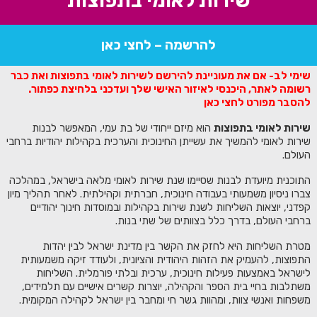
שירות לאומי בתפוצות
להרשמה – לחצי כאן
שימי לב- אם את מעוניינת להירשם לשירות לאומי בתפוצות ואת כבר
רשומה לאתר, היכנסי לאיזור האישי שלך ועדכני בלחיצת כפתור.
להסבר מפורט לחצי כאן
שירות לאומי בתפוצות
הוא מיזם ייחודי של בת עמי, המאפשר לבנות
שירות לאומי להמשיך את עשייתן החינוכית והערכית בקהילות יהודיות ברחבי
העולם.
התוכנית מיועדת לבנות שסיימו שנת שירות לאומי מלאה בישראל, במהלכה
צברו ניסיון משמעותי בעבודה חינוכית, חברתית וקהילתית. לאחר תהליך מיון
קפדני, יוצאות השליחות לשנת שירות בקהילות ובמוסדות חינוך יהודיים
ברחבי העולם, בדרך כלל בצוותים של שתי בנות.
מטרת השליחות היא לחזק את הקשר בין מדינת ישראל לבין יהדות
התפוצות, להעמיק את הזהות היהודית והציונית, ולעודד זיקה משמעותית
לישראל באמצעות פעילות חינוכית, ערכית ובלתי פורמלית. השליחות
משתלבות בחיי בית הספר והקהילה, יוצרות קשרים אישיים עם תלמידים,
משפחות ואנשי צוות, ומהוות גשר חי ומחבר בין ישראל לקהילה המקומית.