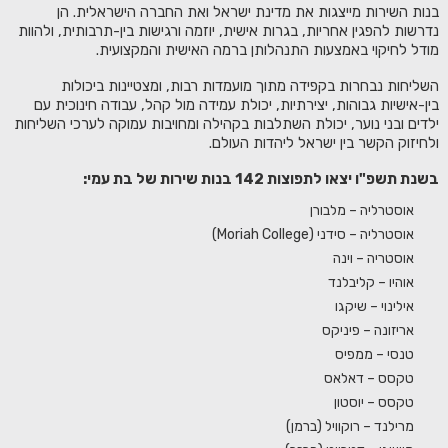
בנות השירות מייצגות את מדינת ישראל ואת החברה הישראלית. הן
נדרשות להפגין אחריות, בגרות אישית, יוזמה ורגישות בין-תרבותית, ולהוות
מודל לחיקוי באמצעות התנהלותן ברמה האישית והמקצועית.
השליחות נבחרות בקפידה מתוך מועמדות רבות, ומצטיינות ביכולות
בין-אישיות גבוהות, יצירתיות, יכולת עמידה מול קהל, עבודה חינוכית עם
ילדים ובני נוער, יכולת השתלבות בקהילה ומחויבות עמוקה לערכי השליחות
ולחיזוק הקשר בין ישראל ליהדות העולם.
בשנת תשפ"ו יצאו לתפוצות 142 בנות שירות של בת עמי:
אוסטרליה – מלבורן
אוסטרליה – סידני (Moriah College)
אוסטריה – וינה
אוהיו – קליבלנד
אילינוי – שיקגו
אריזונה – פיניקס
טנסי – ממפיס
טקסס – דאלאס
טקסס – יוסטון
מרילנד – רוקוויל (ברמן)