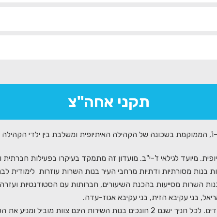
תקני אחה"צ
'-ו', הממוקמת בשכונה של הקהילה האיתיופית ומשלבת בין ילדי הקהילה 
פית. מיועד לגילאי ז'-י"ב. מועדון זה מתמקד בעיקרו בפעילות חברתית ו
ות בנות מסורתיות ודתיות מרחבי העיר בנות השרות עוזרות לימודית לבנות
נות השרות מסייעות בהכנת השיעורים, חברותות עם הסטודנטיות ועזרה
יאל, בני עקיבא הזית, בני עקיבא אגוז-עדה.
תנועת נוער לבעלי צרכים מיוחדים. לכל חניך ישנם 2 חונכים בנות השירות הי