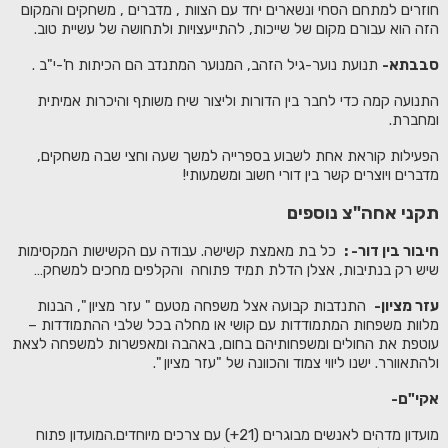
חוזרים למתחם הסחי ונשארים יחד עם הצוות , מדברים , משחקים והמקום
הזה הוא עבורם מקום של שייכות, להתייעצויות ולתחושה של עשיית טוב.
סבבתא-
תנועת נוער-גיל הזהב, המנוער המתנדב הם הכיתות ח'-י"ב .
התנועה קמה כדי לחבר בין הדורות וליצור שיח משותף והיכרות אמיתית
ומחברת.
הפעילות קוראת אחת לשבוע בספרייה למשך שעה וחצי שבה משחקים,
מדברים ויוצרים קשר בין דורי חשוב ומשמעותי!
תקני אחה"צ נוספים
חיבור בין דור-
:
כל בת מאמצת קשישה. עבודה עם הקשישות המקסימות
שיש רק בנתיבות, אצלן הדלת תמיד פתוחה והקלפים מחכים למשחק…
עזר מציון-
התנדבות קבועה אצל משפחה מטעם " עזר מציון ", הבנות
מלוות משפחות המתמודדות עם קושי או מחלה בכל שלבי ההתמודדות –
עוטפת את החולים ומשפחותיהם בחום, באהבה ומאפשרות למשפחה לצאת
ולהתאוורר. ישנו ליווי צמוד והכוונה של "עזר מציון ".
אקי"ם-
מועדון מדהים לאנשים מבוגרים (21+) עם צרכים מיוחדים.המועדון פתוח