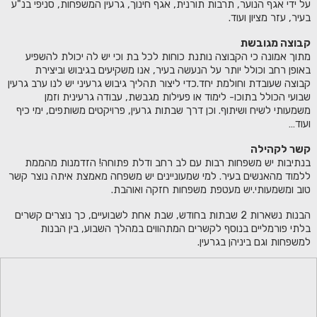
על ידי אגף הנוער, תרבות תורנית, אגף חינוך, גרעין המשפחות, סניפי בנ"ע
בעיר, עזר מציון ועוד.
קבוצה מגובשת
מתוך אמונה כי הקבוצה נותנת כוחות לכל בת וכי יש לה יכולת להשפיע
באופן רחב וכולל יותר על הנעשה בעיר, אנו משקיעים בגיבוש וביצירת
קבוצה שעובדת וחולמת יחד.כדי ליצור תהליך גיבוש גרעיני יש לנו ערב גרעין
שבועי הכולל בתוכו- לימוד או פעילות מגבשת, עבודה גרעינית וזמן
משמעותי לשיח ושיתוף. וכן דרך שבתות גרעין, פרויקטים משותפים, ימי כיף
ועוד…
קשר לקהילה
בנתיבות יש משפחות רבות עם לב רחב ודלת פתוחה! הזדמנות מהממת
ללמוד מהאנשים בעיר. למי שמעוניינים יש משפחה מאמצת איתה נוצר קשר
טוב ומשמעותי.יש מעטפת משפחות חזקה ואוהבת.
הבנות נשארות 2 שבתות בחודש, שבת אחת לשבועיים, כך נוצרים קשרים
בלתי פורמליים בנוסף לקשרים המתהווים במהלך השבוע, בין הבנות
למשפחות וגם ביניהן בגרעין.