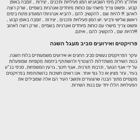
אחה"צ חלק מימי השבוע.יש המון פעילויות ותכנים , יצירות , זומבה באופן
קבוע , ופשוט צריך מישהי עם כוחות מיוחדים ואנרגיות בשמיים , שרק רוצה
לאהוב !!! להיות שם , להקשיב להם , להביא אנרגיות! המועדון פתוח בימים
ראשון שלישי ורביעי .יש המון פעילויות ותכנים , יצירות , זומבה באופן קבוע ,
ופשוט צריך מישהי עם כוחות מיוחדים ואנרגיות בשמיים , שרק רוצה לאהוב
!!!להיות שם , להקשיב להם , איתם.
פרויקטים ואירועים סביב מעגל השנה
עיקר הפרויקטים נעשים סביב החגים או אירועים משמעותיים בלוח השנה.
בנות השירות משתדלות להצטרף ולהשתתף ביוזמות מקומיות שמופעלות
על ידי אגף הנוער, תרבות תורנית, אגף חינוך, גרעין המשפחות, סניפי בנ"ע
בעיר, עזר מציון או כל גוף אחר. אנו רואים חשיבות בהשתתפות בפרויקטים
מקומיים מתוך הבנה שהצעירים ותושבי העיר הם אלה שמובילים את
הפעילויות הללו יחד עם בנות השירות.