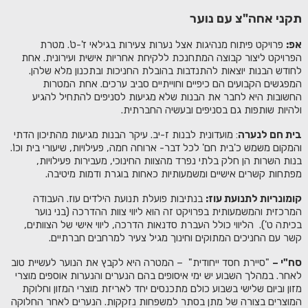
תקני אחה"צ עם נוער
אפ:
פרויקט פיתוח מנהיגות אצל נערות צעירות בגילאי ז'-ט'. מטרת
הפרויקט ליצור קבוצה המתחנכת ללקיחת אחריות אישית ועירונית. אחת
לחודש הבנות יוצאות להתנדבות בהובלת החניכות ובתכנון מלא שלהן.
המפגשים הקבועים הם כיפיים וחוייתיים סביב ערכים. אחת המטרות
החשובות היא לחבר את הבנות שלא מגיעות לסניפים להתחיל להגיע
ולהיות שותפות גם בסניפים ובעשיה החברתית.
בית חם לנערה
: מועדונית לבנות ז-יב. עיקר הבנות מגיעות מהתיכון הדתי
והמקום משמש כ'בית חם' לכל דבר- ארוחה חמה, פעילויות, שיעורי בית וכו'.
בנות השרות הן חלק בלתי נפרד מהצוות החינוכי, מעבירות פעילויות,
מפתחות קשרים אישיים ומשמעותיות כאחות בוגרת ודמות מיטיבה.
קומונריות לתנועת עוז:
בנתיבות פועלת תנועת הילדים עוז. העבודה
המרכזית והמשמעותית בפרויקט זה הוא ליווי צוות ההדרכה (בני נוער
בכיתה ט'). הליווי כולל העברת סדנאות הדרכה, ליווי אישי של הצוותים,
קשר עם החניכים המתוקים וחינוך מגיל צעיר למרחבים חברתיים.
סח"י –
"סיירת חסד ייחודית" – המטרה היא לקבץ את הנוער לעשיית טוב
לאחר. במהלך השבוע יש ימי איסופים בהם הנערים והנערות אוספים מוצרי
מזון וביום שלישי בשבוע כולם מתכנסים יחד לאריזת מוצרי המזון וחלוקת
המוצרים בצורה של מתן בסתר למשפחות נזקקות. הנערים לאחר החלוקה