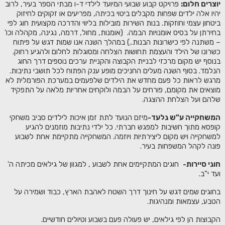
יוצרים חלום:
פרויקט קבוע שבועי המיועד לילדי ד-ו מבתי הספר בעיר, לרוב
יהיו אלה ילדים שפחות מקבלים ביטוי בכיתה, מפריעים או זקוקים לחיזוק
ביטחון עצמי וחוזקות. בנות השירות מובילות בליווי והדרכה מקצועית חוג לפי
בחירתן על בסיס אומנויות הבמה. (אומנות, מחול, דרמה, נגינה, מקהלה וכו'
– משתנה לפי כישרונות הבנות..) במהלך השנה אנו שמות דגש על פיתוח
כשרונו של הילד והעצמת תחושות הצלחה ומסוגלות לחלום ולהגיע רחוק.
בנוסף יש מקום מרכזי לבניית הקבוצה והקניית ערכים נוספים דרך החוג
הנלמד. בסוף השנה מעלים החניכים מופע ענק הפתוח לכל תושבי נתיבות.
מרגש לראות כל פעם מחדש את הילדים שלפעמים במערכת הפורמלית לא
מוצאים את מקומם, פורחים על הבמה ולוקחים אחריות מלאה על התפקיד
שלהם ועל הצלחת ההצגה.
המשחקייה ע"ש גלעד-
מיזם הנועד לתת זמן איכות לילדים סביב משחקי
קופסא מתוך חשיבות למפגש חברתי. כל ילדי נתיבות מוזמנים להגיע
למשחקייה ויש מקום ליצירתיות ויוזמה. המשחקייה מתקיימת אחת לשבוע
פונה לקהל המשפחות בעיר.
חוגי סיירות-
חוגים המתקיימים אחת לשבוע , למגוון של גילאים מכיתה ה'
ועד י"ב.
בחוגים שמים דגש על חינוך דרך השטח לאהבת הארץ, כבוד ושמירה על
הטבע, עצמאות ומנהיגות.
הקבוצות הן לפי גילאים, יש פעולה פעם בשבוע וטיולים חודשיים.