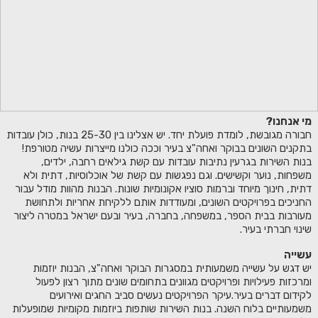
מי אנחנו?
חבורה מגובשת, לומדת פועלת יחד. יש אצלינו בין 25-30 בנות, כולן עובדות
בתקנים השונים בבוקר ואחה"צ בעיר וככה כולנו מייצרות עשיה מטורפת!
בנות השירות בגרעין נתיבות עובדות עם קשת גילאים רחבה, ילדים,
משפחות, נוער וקשישים. וגם נפגשות עם קשת של אוכלוסיות, דתית ולא
דתית, חינוך מיוחד וברמות סוציו אקונומיות שונות. הבנות מהוות מודל עבור
החניכים בפרויקטים השונים, ומעודדות אותם ללקיחת אחריות ולתחושת
מעורבות בבית הספר, במשפחה, בחברה, בעיר ובעם ישראל במטרה ליצור
שינוי חברתי בעיר.
עשייה
יש דגש על עשייה משמעותית במסגרות הבוקר ואחה"צ, הבנות יוזמות
ומרכזות פעילויות ופרויקטים מגוונים בתחומים שונים מתוך רצון לפעול
לקידום דברים בעיר.עיקר הפרויקטים נעשים סביב החגים ואירועים
משמעותיים בלוח השנה. בנות השירות שותפות ביוזמות מקומיות שמופעלות