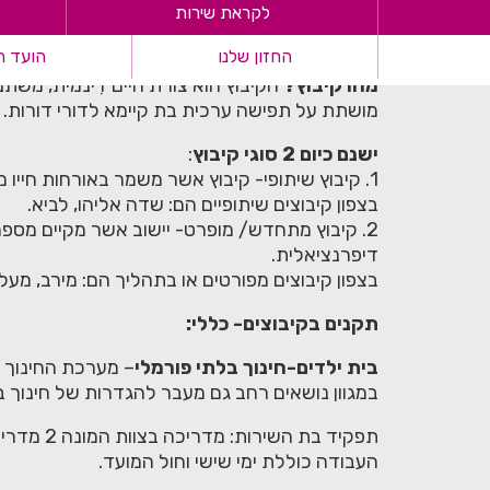
לקראת שירות
ראשי
>
אודות בת עמי
>
החזון שלנו
קיבוצים- בת עמי
הועד ה
מהו קיבוץ?
הקיבוץ הוא צורת חיים דִינמית, משת
מושתת על תפישה ערכית בת קיימא לדורי דורות.
ישנם כיום 2 סוגי קיבוץ
:
1. קיבוץ שיתופי- קיבוץ אשר משמר באורחות חייו מערכות חיים שיתופיות, כגון: חדר אוכל, תורנויות וכו'.
בצפון קיבוצים שיתופיים הם: שדה אליהו, לביא.
2. קיבוץ מתחדש/ מופרט- יישוב אשר מקיים מספ
דיפרנציאלית.
בצפון קיבוצים מפורטים או בתהליך הם: מירב, מעלה
תקנים בקיבוצים- כללי:
בית ילדים-חינוך בלתי פורמלי
– מערכת החינוך 
במגוון נושאים רחב גם מעבר להגדרות של חינוך ב
תפקיד בת
העבודה כוללת ימי שישי וחול המועד.